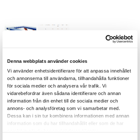
Denna webbplats använder cookies
Vi använder enhetsidentifierare för att anpassa innehållet
Lyftbord lågbyggda: 600 – 2000 kg
och annonserna till användarna, tillhandahålla funktioner
för sociala medier och analysera vår trafik. Vi
vidarebefordrar även sådana identifierare och annan
Offert
information från din enhet till de sociala medier och
annons- och analysföretag som vi samarbetar med.
Dessa kan i sin tur kombinera informationen med annan
Lyftbord 600 – 2000 kg
information som du har tillhandahållit eller som de har
Artikelnr: Lyftbord
samlat in när du har använt deras tjänster.
lågbyggdaKategorier: Elektrohydrauliskt