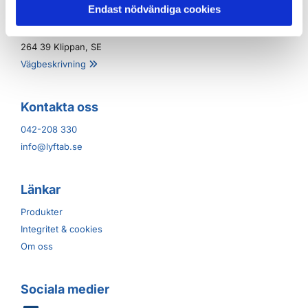
N.O. Lyftab AB
Endast nödvändiga cookies
Stackarpsvägen 1
264 39 Klippan, SE
Vägbeskrivning

Kontakta oss
042-208 330
info@lyftab.se
Länkar
Produkter
Integritet & cookies
Om oss
Sociala medier