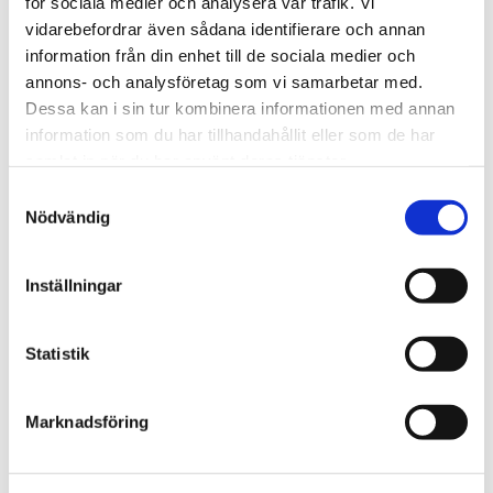
för sociala medier och analysera vår trafik. Vi
vidarebefordrar även sådana identifierare och annan
information från din enhet till de sociala medier och
annons- och analysföretag som vi samarbetar med.
Dessa kan i sin tur kombinera informationen med annan
information som du har tillhandahållit eller som de har
samlat in när du har använt deras tjänster.
Samtyckesval
Nödvändig
Kättingtelfer - Handy Teleskop
Inställningar
Statistik
Offert
Marknadsföring
Telfer 125 – 250 kg: Typ Handy Teleskop
Artikelnr: