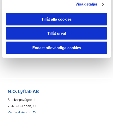
Visa detaljer
Kättingtelfer typ GPH
Produktinformation
Hanterar excentrisk last
Tillåt alla cookies
Två lyfthastigheter
Manöverdon i kroken
Tillåt urval
Lyfthöjd 1,2 m, 1,5 m eller 2 m
Manöverdon anpassat för både
Endast nödvändiga cookies
höger- och vänsterhänta
N.O. Lyftab AB
Stackarpsvägen 1
264 39 Klippan, SE
Vägbeskrivning
