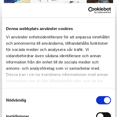
Denna webbplats använder cookies
Vi använder enhetsidentifierare för att anpassa innehållet
och annonserna till användarna, tillhandahålla funktioner
för sociala medier och analysera vår trafik. Vi
vidarebefordrar även sådana identifierare och annan
Driven rullbana LRD102
information från din enhet till de sociala medier och
annons- och analysföretag som vi samarbetar med.
Dessa kan i sin tur kombinera informationen med annan
information som du har tillhandahållit eller som de har
Offert
samlat in när du har använt deras tjänster.
Samtyckesval
Nödvändig
Driven avsedd för hantering av tungt gods.
Godstyp, t ex plåtpaket och virkespaket.
Artikelnr
: LRD102
Inställningar