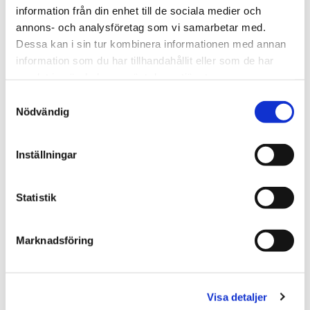
information från din enhet till de sociala medier och
annons- och analysföretag som vi samarbetar med.
Dessa kan i sin tur kombinera informationen med annan
information som du har tillhandahållit eller som de har
samlat in när du har använt deras tjänster.
Bockkran/portalkran
Samtyckesval
Nödvändig
Offert
Inställningar
Åkbana, I-balk alt. profilskena
Statistik
Artikelnr: Bockkran/portalkran
Beskrivning
Marknadsföring
Kranar 250 – 10 000 kg
Produktinformation
Åkbana, I-balk alt. profilskena
Visa detaljer