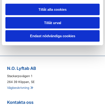
Levereras grundmålad alt. maskinlack
Levereras med odriven löpvagn samt
Tillåt alla cookies
erforderlig elmatning inom kranen
Vi har i många år tillverkat / konstruerat kranar och
Tillåt urval
under den tiden har det blivit många olika utföranden.
En måttanpassad kran blir inte dyrare.
Endast nödvändiga cookies
N.O. Lyftab AB
Stackarpsvägen 1
264 39 Klippan, SE
Vägbeskrivning

Kontakta oss